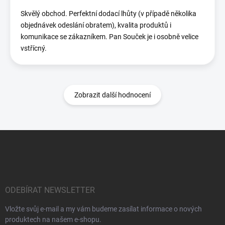
Skvělý obchod. Perfektní dodací lhůty (v případě několika
objednávek odeslání obratem), kvalita produktů i
komunikace se zákazníkem. Pan Souček je i osobně velice
vstřícný.
Zobrazit další hodnocení
Z
á
p
a
t
í
ODEBÍRAT NEWSLETTER
Vložte svůj e-mail a my vám budeme zasílat informace o nových
produktech na našem e-shopu.