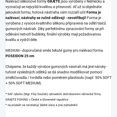
Nalévací silikonové formy
GRÆTE
jsou vyrobeny v Německu a
vyznačují se nejvyšší kvalitou a přesností. Ať už si objednáte
jakoukoli formu, hotová nástraha vám rozzáří oči!
Forma je
nalévací, nástrahy se ručně odlévají - nevstřikují!
Forma je
vyrobena z vysoce kvalitního silikonu připravená na odlití tisíců
gumových nástrah. Díky perfektnímu zpracování formy se při
odlévání netvoří bublinky, finální výrobky mají požadovanou
kvalitu a vydrží déle.
MEDIUM
- doporučená směs tekuté gumy pro nalévací formu
POSEIDON 25 cm
Chápeme, že každý výrobce gumových nástrah má jiné nároky -
tuhost výsledných odlitků se dá snadno modifikovat pomocí
změkčovadla / tvrdidla nebo poměrem plastisolu (např. 50% SOFT
+ 50% SOFT MEDIUM).
*
SAF rybolov (Mgr. Filip Souček) výhradním distributorem německé firmy
GRAETE FISHING v České a Slovenské republice
* na produkt se nevztahují žádné slevy a jiná zvýhodnění