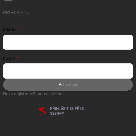
PŘIHLÁŠENÍ
E-MAIL
HESLO
Přihlásit se
Nová registrace
Zapomenuté heslo
PŘIHLÁSIT SE PŘES
SEZNAM