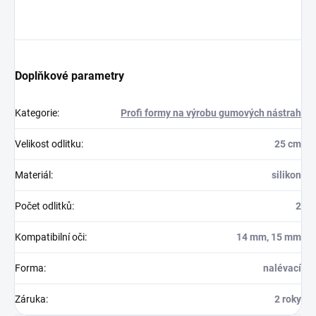
Doplňkové parametry
Kategorie
:
Profi formy na výrobu gumových nástrah
Velikost odlitku
:
25 cm
Materiál
:
silikon
Počet odlitků
:
2
Kompatibilní oči
:
14 mm, 15 mm
Forma
:
nalévací
Záruka
:
2 roky