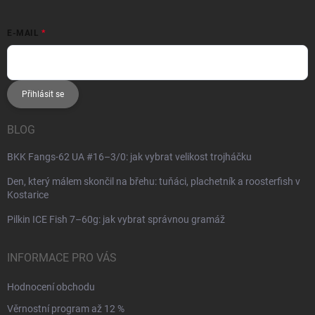
E-MAIL
Přihlásit se
BLOG
BKK Fangs-62 UA #16–3/0: jak vybrat velikost trojháčku
Den, který málem skončil na břehu: tuňáci, plachetník a roosterfish v
Kostarice
Pilkin ICE Fish 7–60g: jak vybrat správnou gramáž
INFORMACE PRO VÁS
Hodnocení obchodu
Věrnostní program až 12 %