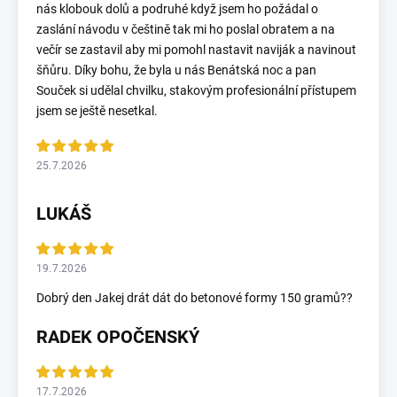
nás klobouk dolů a podruhé když jsem ho požádal o
zaslání návodu v češtině tak mi ho poslal obratem a na
večír se zastavil aby mi pomohl nastavit naviják a navinout
šňůru. Díky bohu, že byla u nás Benátská noc a pan
Souček si udělal chvilku, stakovým profesionální přístupem
jsem se ještě nesetkal.
25.7.2026
LUKÁŠ
19.7.2026
Dobrý den Jakej drát dát do betonové formy 150 gramů??
RADEK OPOČENSKÝ
17.7.2026