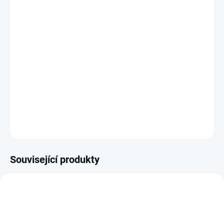
−
+
Přidat do košíku
Nalévací silikonové formy
GRÆTE
jsou vyrobeny v Německu a
vyznačují se nejvyšší kvalitou a přesností. Ať už si objednáte
jakoukoli formu, hotová nástraha vám rozzáří oči!
Forma je
nalévací - nástrahy se ručně odlévají - nevstřikují!
Forma je
vyrobena z vysoce kvalitního silikonu připravená na odlití tisíců
gumových nástrah.
DETAILNÍ INFORMACE
ZEPTAT SE
HLÍDAT
Související produkty
SABOFLEX
SABOFLEX
HA003
HA005