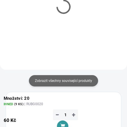
Plastový košíček na
Plastový košíček na
Method Feeder – Green |
Method Feeder – Brown |
SAF Method Series
SAF Method Series
129 Kč
129 Kč
od
od
Detail
Detail
Zobrazit všechny související produkty
Množství: 20
| RUBG0020
IHNED
(9 KS)
−
+
60 Kč