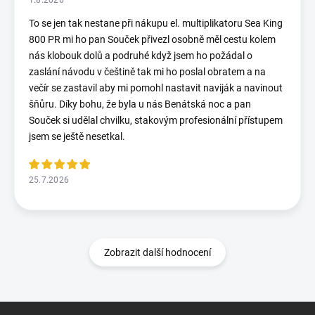
To se jen tak nestane při nákupu el. multiplikatoru Sea King
800 PR mi ho pan Souček přivezl osobně měl cestu kolem
nás klobouk dolů a podruhé když jsem ho požádal o
zaslání návodu v češtině tak mi ho poslal obratem a na
večír se zastavil aby mi pomohl nastavit naviják a navinout
šňůru. Díky bohu, že byla u nás Benátská noc a pan
Souček si udělal chvilku, stakovým profesionální přístupem
jsem se ještě nesetkal.
25.7.2026
Zobrazit další hodnocení
Z