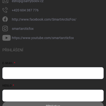
eshop
@
safrybolov.cz
+420 604 387 776
http://www.facebook.com/SmartArcticFox/
smartarcticfox
https://www.youtube.com/smartarcticfox
PŘIHLÁŠENÍ
E-MAIL
HESLO