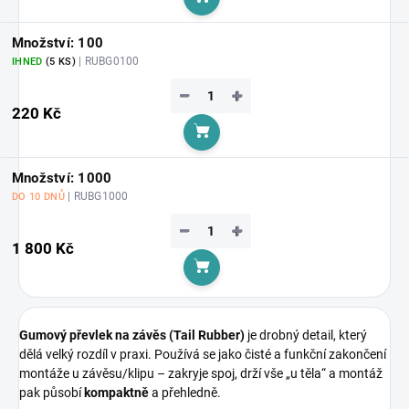
Do košíku
Množství: 100
| RUBG0100
IHNED
(5 KS)
−
+
220 Kč
Do košíku
Množství: 1000
| RUBG1000
DO 10 DNŮ
−
+
1 800 Kč
Do košíku
Gumový převlek na závěs (Tail Rubber)
je drobný detail, který
dělá velký rozdíl v praxi. Používá se jako čisté a funkční zakončení
montáže u závěsu/klipu – zakryje spoj, drží vše „u těla“ a montáž
pak působí
kompaktně
a přehledně.