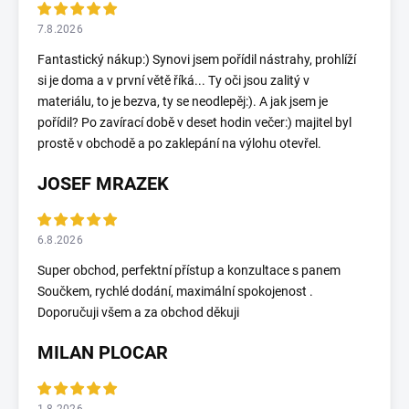
7.8.2026
Fantastický nákup:) Synovi jsem pořídil nástrahy, prohlíží
si je doma a v první větě říká... Ty oči jsou zalitý v
materiálu, to je bezva, ty se neodlepěj:). A jak jsem je
pořídil? Po zavírací době v deset hodin večer:) majitel byl
prostě v obchodě a po zaklepání na výlohu otevřel.
JOSEF MRAZEK
6.8.2026
Super obchod, perfektní přístup a konzultace s panem
Součkem, rychlé dodání, maximální spokojenost .
Doporučuji všem a za obchod děkuji
MILAN PLOCAR
1.8.2026