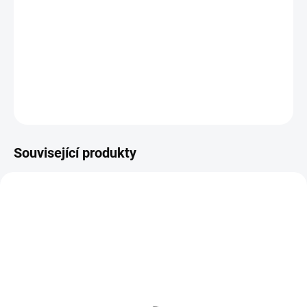
Gumový převlek na závěs (Tail Rubber) v barvě Green pro feeder i
kaprařské montáže. Zakryje spoj u závěsu/klipu, udrží sestavu
kompaktní a pomáhá omezit zamotání při náhozu. Praktická
přírodní barva. Varianty balení: 20 / 100 / 1000 ks.
DETAILNÍ INFORMACE
ZEPTAT SE
HLÍDAT
Související produkty
VARIANTY
VARIANTY
FRAG/010
FRAB/010
SAF
SAF
IHNED
IHNED
(10 KS)
(8 KS)