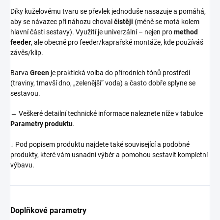
Díky kuželovému tvaru se převlek jednoduše nasazuje a pomáhá,
aby se návazec při náhozu choval
čistěji
(méně se motá kolem
hlavní části sestavy). Využití je univerzální – nejen pro
method
feeder
, ale obecně pro feeder/kaprařské montáže, kde používáš
závěs/klip.
Barva
Green
je praktická volba do přírodních tónů prostředí
(traviny, tmavší dno, „zelenější“ voda) a často dobře splyne se
sestavou.
→ Veškeré detailní technické informace naleznete níže v tabulce
Parametry produktu
.
↓ Pod popisem produktu najdete také související a podobné
produkty, které vám usnadní výběr a pomohou sestavit kompletní
výbavu.
Doplňkové parametry