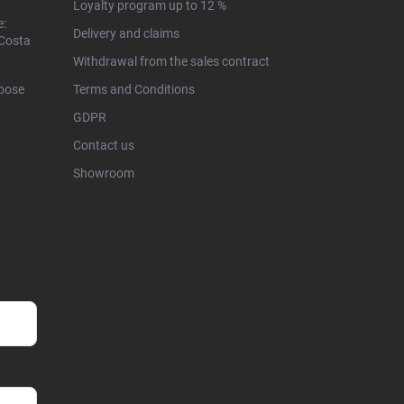
Loyalty program up to 12 %
e:
Delivery and claims
 Costa
Withdrawal from the sales contract
hoose
Terms and Conditions
GDPR
Contact us
Showroom