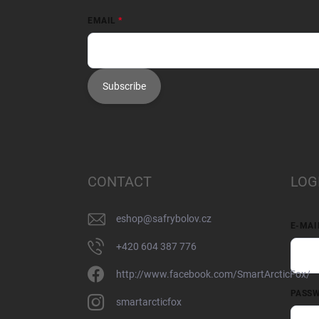
EMAIL
Subscribe
CONTACT
LOG
eshop
@
safrybolov.cz
E-MAI
+420 604 387 776
http://www.facebook.com/SmartArcticFox/
PASS
smartarcticfox