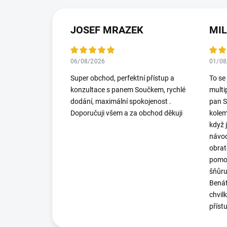
JOSEF MRAZEK
MI
06/08/2026
01/08
Super obchod, perfektní přístup a
To se
konzultace s panem Součkem, rychlé
multi
dodání, maximální spokojenost .
pan S
Doporučuji všem a za obchod děkuji
kolem
když 
návod
obrat
pomoh
šňůru
Benát
chvil
příst