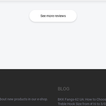
See more reviews
BLOG
about new products in our e-shop.
BKK Fangs-62 UA: How to Choos
Treble Hook Size from #16 to 3/0