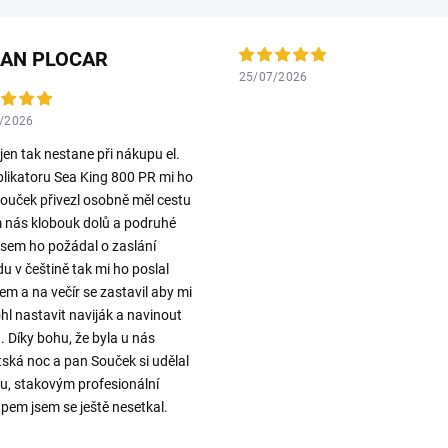
LAN PLOCAR
25/07/2026
/2026
 jen tak nestane při nákupu el.
plikatoru Sea King 800 PR mi ho
ouček přivezl osobně měl cestu
 nás klobouk dolů a podruhé
jsem ho požádal o zaslání
u v češtině tak mi ho poslal
em a na večír se zastavil aby mi
l nastavit naviják a navinout
. Díky bohu, že byla u nás
ská noc a pan Souček si udělal
ku, stakovým profesionální
upem jsem se ještě nesetkal.