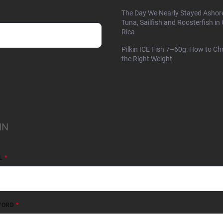
The Day We Nearly Stayed Ashor
Tuna, Sailfish and Roosterfish in
Rica
Pilkin ICE Fish 7–60g: How to C
the Right Weight
IN
L
WORD