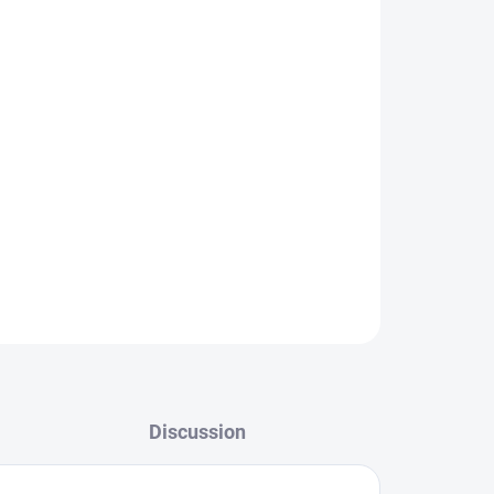
 company Mepps developed one of the most
rld, which we recommend for
salmon and sea
or
lake fishing, sea fishing and trolling on
clops minnow works great for classic trolling
Discussion