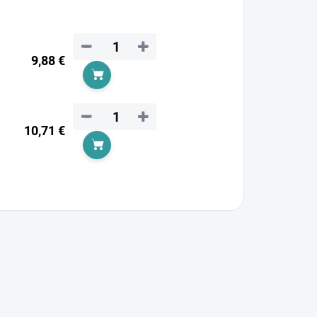
−
+
9,88 €
Add to cart
−
+
10,71 €
Add to cart