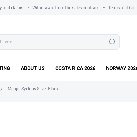
ry and claims
Withdrawal from the sales contract
Terms and Con
Search
TING
ABOUT US
COSTA RICA 2026
NORWAY 202
Mepps Syclops Silver Black
from
9,88 €
Measure
Choose variant
price: