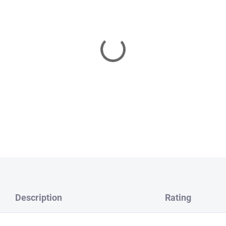
Many years ago, the French
successful spoons in the wo
trout fishing
. A proven lure f
salmon rivers
. The Mepps Sy
and spinning.
DETAILED INFORMATION
ASK
WATCH
Description
Rating