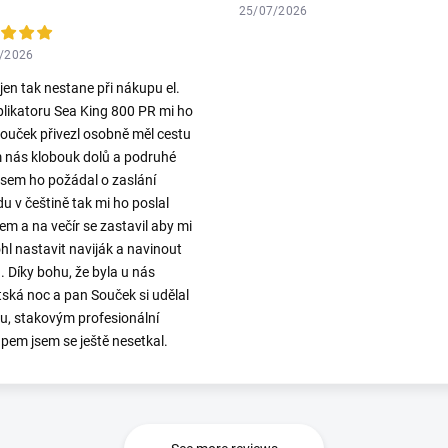
25/07/2026
/2026
 jen tak nestane při nákupu el.
plikatoru Sea King 800 PR mi ho
ouček přivezl osobně měl cestu
 nás klobouk dolů a podruhé
jsem ho požádal o zaslání
u v češtině tak mi ho poslal
em a na večír se zastavil aby mi
l nastavit naviják a navinout
. Díky bohu, že byla u nás
ská noc a pan Souček si udělal
ku, stakovým profesionální
upem jsem se ještě nesetkal.