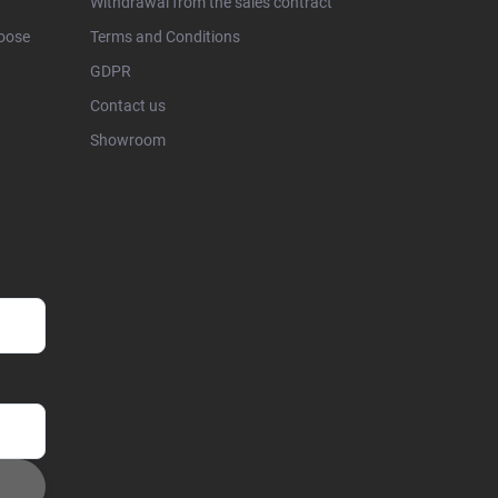
Withdrawal from the sales contract
hoose
Terms and Conditions
GDPR
Contact us
Showroom