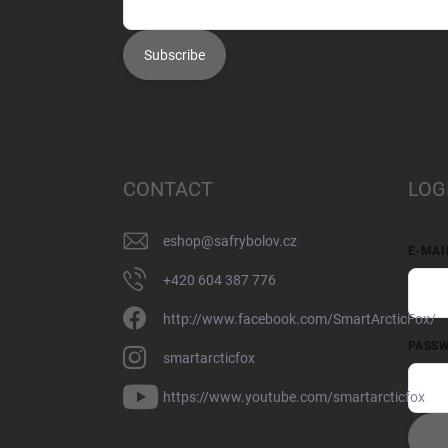
Subscribe
CONTACT
LOG
eshop
@
safrybolov.cz
E-MAI
+420 604 387 776
http://www.facebook.com/SmartArcticFox/
PASS
smartarcticfox
https://www.youtube.com/smartarcticfox