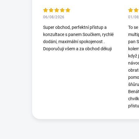
06/08/2026
01/08
Super obchod, perfektní přístup a
To se
konzultace s panem Součkem, rychlé
multi
dodání, maximální spokojenost .
pan S
Doporučuji všem a za obchod děkuji
kolem
když 
návod
obrat
pomoh
šňůru
Benát
chvil
příst