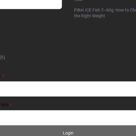
Pilkin ICE Fish 7–60g: How to C
the Right Weight
IN
L
WORD
Login