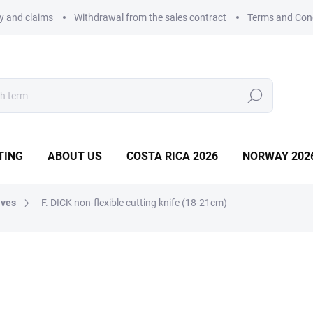
ry and claims
Withdrawal from the sales contract
Terms and Con
Search
TING
ABOUT US
COSTA RICA 2026
NORWAY 202
ives
F. DICK non-flexible cutting knife (18-21cm)
. DICK
37,17 €
Measure
Choose variant
price: