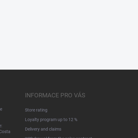
INFORMACE PRO VÁS
e
Store rating
Loyalty program up to 12 %
e:
Delivery and claims
 Costa