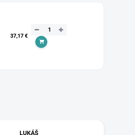
−
+
37,17 €
Add to cart
LUKÁŠ