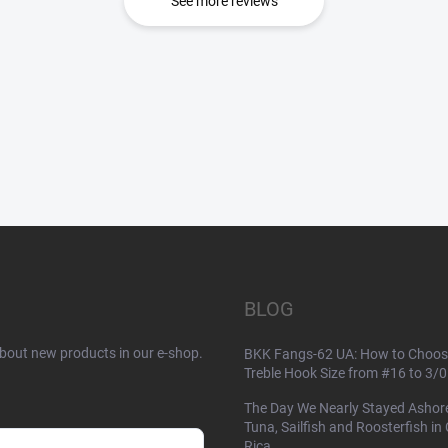
See more reviews
BLOG
about new products in our e-shop.
BKK Fangs-62 UA: How to Choos
Treble Hook Size from #16 to 3/0
The Day We Nearly Stayed Ashor
Tuna, Sailfish and Roosterfish in
Rica