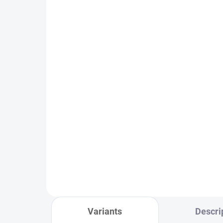
BESTSELLER
IN STOCK WITH SUPPLIER
F. DICK Blade guard (21cm)
8,67 €
Add to cart
Variants
Descri