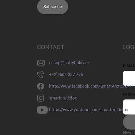
Subscribe
CONTACT
LOG
eshop
@
safrybolov.cz
E-MAI
+420 604 387 776
http://www.facebook.com/SmartArcticFox/
PASS
smartarcticfox
https://www.youtube.com/smartarcticfox
New re