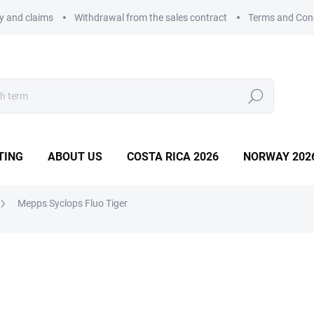
ry and claims
Withdrawal from the sales contract
Terms and Con
Search
TING
ABOUT US
COSTA RICA 2026
NORWAY 202
Mepps Syclops Fluo Tiger
9,88 €
Measure
Choose variant
price: