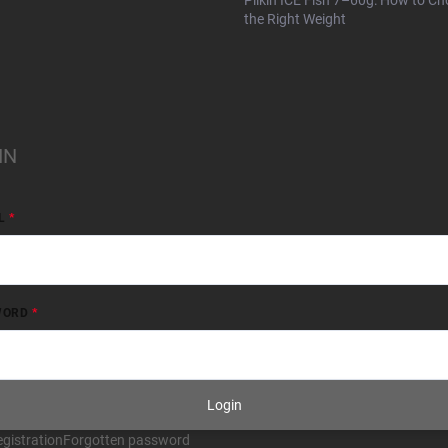
Pilkin ICE Fish 7–60g: How to C
the Right Weight
IN
L
WORD
Login
gistration
Forgotten password