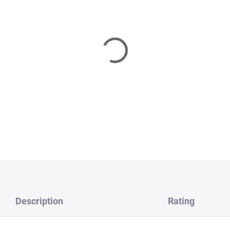
Many years ago, the French
successful spoons in the wo
trout fishing
. A proven lure f
salmon rivers
. The Mepps Sy
and spinning.
DETAILED INFORMATION
ASK
WATCH
Description
Rating