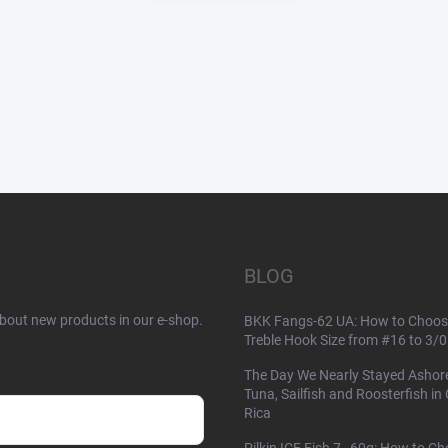
BLOG
about new products in our e-shop.
BKK Fangs-62 UA: How to Choos
Treble Hook Size from #16 to 3/0
The Day We Nearly Stayed Ashor
Tuna, Sailfish and Roosterfish in
Rica