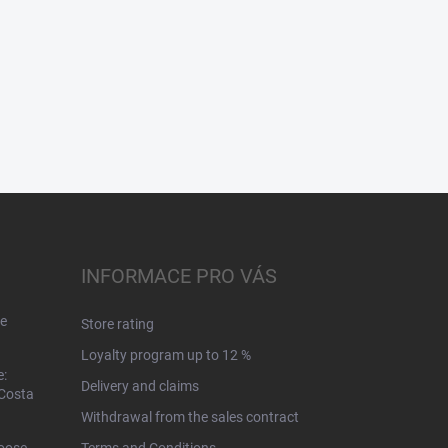
INFORMACE PRO VÁS
e
Store rating
Loyalty program up to 12 %
e:
Delivery and claims
 Costa
Withdrawal from the sales contract