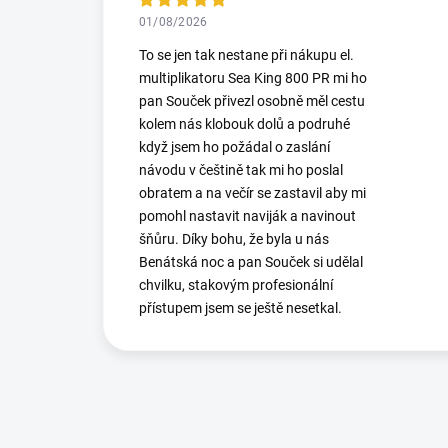
01/08/2026
To se jen tak nestane při nákupu el.
multiplikatoru Sea King 800 PR mi ho
pan Souček přivezl osobně měl cestu
kolem nás klobouk dolů a podruhé
když jsem ho požádal o zaslání
návodu v češtině tak mi ho poslal
obratem a na večír se zastavil aby mi
pomohl nastavit naviják a navinout
šňůru. Díky bohu, že byla u nás
Benátská noc a pan Souček si udělal
chvilku, stakovým profesionální
přístupem jsem se ještě nesetkal.