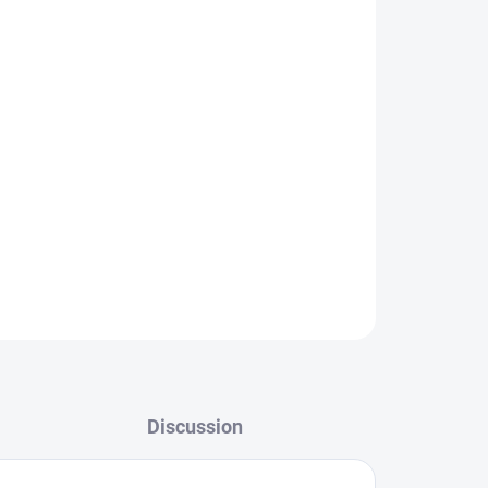
 company Mepps developed one of the most
rld, which we recommend for
salmon and sea
or
lake fishing, sea fishing and trolling on
clops minnow works great for classic trolling
Discussion