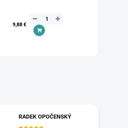
−
+
9,88 €
Add to cart
RADEK OPOČENSKÝ