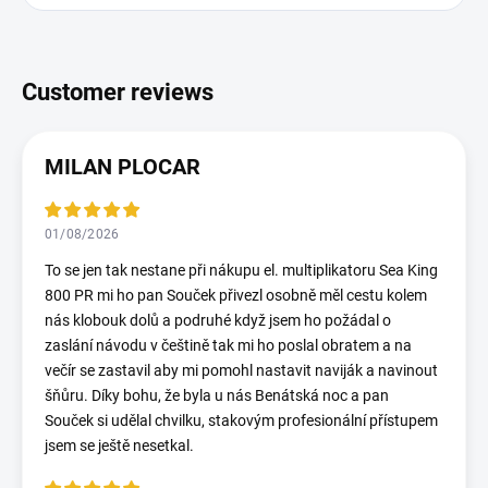
MILAN PLOCAR
01/08/2026
To se jen tak nestane při nákupu el. multiplikatoru Sea King
800 PR mi ho pan Souček přivezl osobně měl cestu kolem
nás klobouk dolů a podruhé když jsem ho požádal o
zaslání návodu v češtině tak mi ho poslal obratem a na
večír se zastavil aby mi pomohl nastavit naviják a navinout
šňůru. Díky bohu, že byla u nás Benátská noc a pan
Souček si udělal chvilku, stakovým profesionální přístupem
jsem se ještě nesetkal.