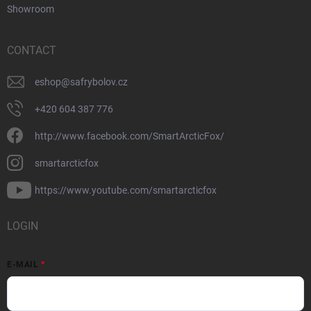
Showroom
CONTACT
eshop
@
safrybolov.cz
+420 604 387 776
http://www.facebook.com/SmartArcticFox/
smartarcticfox
https://www.youtube.com/smartarcticfox
LOGIN
E-MAIL