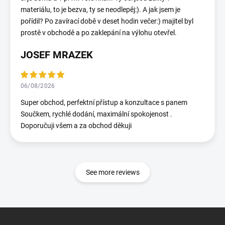
materiálu, to je bezva, ty se neodlepěj:). A jak jsem je
pořídil? Po zavírací době v deset hodin večer:) majitel byl
prostě v obchodě a po zaklepání na výlohu otevřel.
JOSEF MRAZEK
06/08/2026
Super obchod, perfektní přístup a konzultace s panem
Součkem, rychlé dodání, maximální spokojenost .
Doporučuji všem a za obchod děkuji
See more reviews
F
o