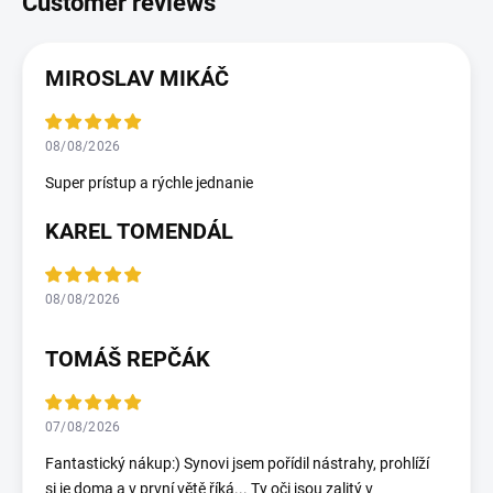
MIROSLAV MIKÁČ
08/08/2026
Super prístup a rýchle jednanie
KAREL TOMENDÁL
08/08/2026
TOMÁŠ REPČÁK
07/08/2026
Fantastický nákup:) Synovi jsem pořídil nástrahy, prohlíží
si je doma a v první větě říká... Ty oči jsou zalitý v