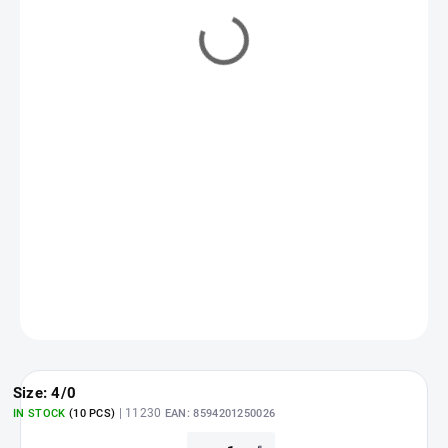
from
3,30 €
Measure
Choose variant
price:
ASK
WATCH
Size: 4/0
| 11230
IN STOCK
(10 PCS)
EAN:
8594201250026