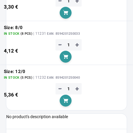
−
+
3,30 €
Add to cart
Size: 8/0
| 11231
IN STOCK
(8 PCS)
EAN:
8594201250033
−
+
4,12 €
Add to cart
Size: 12/0
| 11232
IN STOCK
(5 PCS)
EAN:
8594201250040
−
+
5,36 €
Add to cart
No product's description available