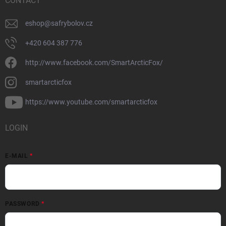
CONTACT
eshop
@
safrybolov.cz
+420 604 387 776
http://www.facebook.com/SmartArcticFox/
smartarcticfox
https://www.youtube.com/smartarcticfox
LOGIN
E-MAIL
PASSWORD