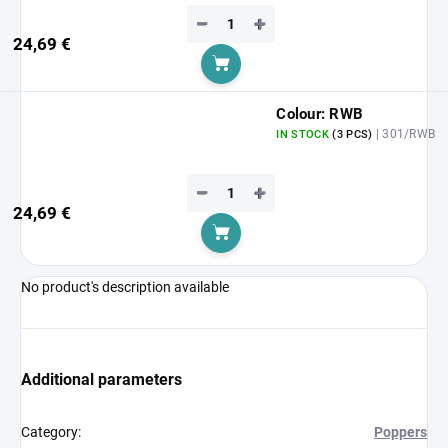
−
+
24,69 €
Add to cart
Colour: RWB
| 301/RWB
IN STOCK
(3 PCS)
−
+
24,69 €
Add to cart
No product's description available
Additional parameters
Category
:
Poppers