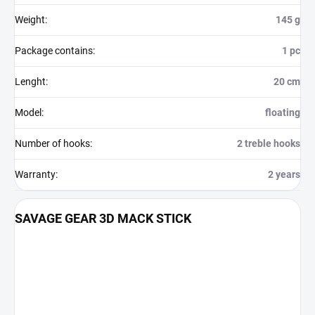
Weight
:
145 g
Package contains
:
1 pc
Lenght
:
20 cm
Model
:
floating
Number of hooks
:
2 treble hooks
Warranty
:
2 years
SAVAGE GEAR 3D MACK STICK