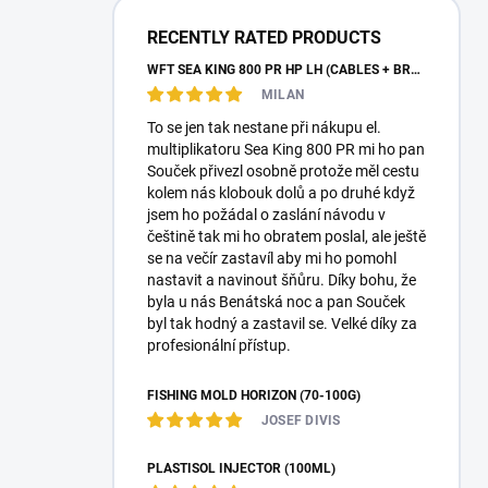
a
r
RECENTLY RATED PRODUCTS
WFT SEA KING 800 PR HP LH (CABLES + BRAID)
MILAN
To se jen tak nestane při nákupu el.
multiplikatoru Sea King 800 PR mi ho pan
Souček přivezl osobně protože měl cestu
kolem nás klobouk dolů a po druhé když
jsem ho požádal o zaslání návodu v
češtině tak mi ho obratem poslal, ale ještě
se na večír zastavíl aby mi ho pomohl
nastavit a navinout šňůru. Díky bohu, že
byla u nás Benátská noc a pan Souček
byl tak hodný a zastavil se. Velké díky za
profesionální přístup.
FISHING MOLD HORIZON (70-100G)
JOSEF DIVIS
PLASTISOL INJECTOR (100ML)