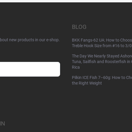
BLOG
about new products in our e-shop.
BKK Fangs-62 UA: How to Choos
Treble Hook Size from #16 to 3/0
The Day We Nearly Stayed Ashor
Tuna, Sailfish and Roosterfish in
Rica
Pilkin ICE Fish 7–60g: How to C
the Right Weight
IN