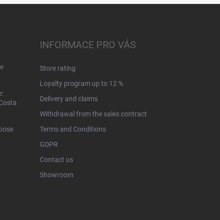
INFORMACE PRO VÁS
e
Store rating
Loyalty program up to 12 %
e:
Delivery and claims
 Costa
Withdrawal from the sales contract
hoose
Terms and Conditions
GDPR
Contact us
Showroom