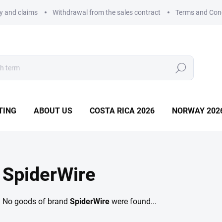
ry and claims
Withdrawal from the sales contract
Terms and Con
Search
TING
ABOUT US
COSTA RICA 2026
NORWAY 202
SpiderWire
No goods of brand
SpiderWire
were found...