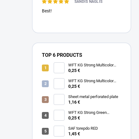
SANDIS NAGLIS
Best!
TOP 6 PRODUCTS
WFT KG Strong Multicolor
0.22mm 32kg
0,25 €
WFT KG Strong Multicolor
0.25mm 39kg
0,25 €
Sheet metal perforated plate
1,16 €
WFT KG Strong Green
0.25mm 39kg
0,25 €
SAF torepdo RED
1,45 €