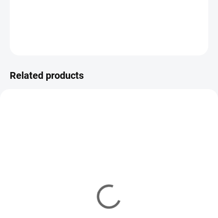
products
DETAILED INFORMATION
ASK
WATCH
Related products
VARIATIONS
PM2555
3M7501
RECOMMENDED
IN STOCK
IN STOCK
(3 PCS)
(1 PCS)
Moldex respirator mask
3M™ Half Facepiece
Classic 2555 , FFP3 NR D
Reusable Respirator
with exhale valve
7501/2/3