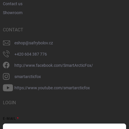
Contact us
Showroom
CONTACT
eshop
@
safrybolov.cz
+420 604 387 776
http://www.facebook.com/SmartArcticFox/
smartarcticfox
https://www.youtube.com/smartarcticfox
LOGIN
E-MAIL