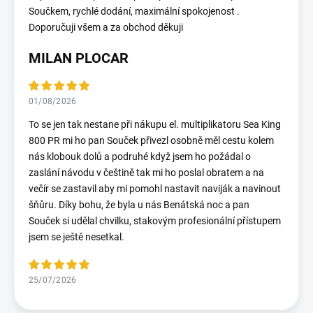
Součkem, rychlé dodání, maximální spokojenost .
Doporučuji všem a za obchod děkuji
MILAN PLOCAR
01/08/2026
To se jen tak nestane při nákupu el. multiplikatoru Sea King
800 PR mi ho pan Souček přivezl osobně měl cestu kolem
nás klobouk dolů a podruhé když jsem ho požádal o
zaslání návodu v češtině tak mi ho poslal obratem a na
večír se zastavil aby mi pomohl nastavit naviják a navinout
šňůru. Díky bohu, že byla u nás Benátská noc a pan
Souček si udělal chvilku, stakovým profesionální přístupem
jsem se ještě nesetkal.
25/07/2026