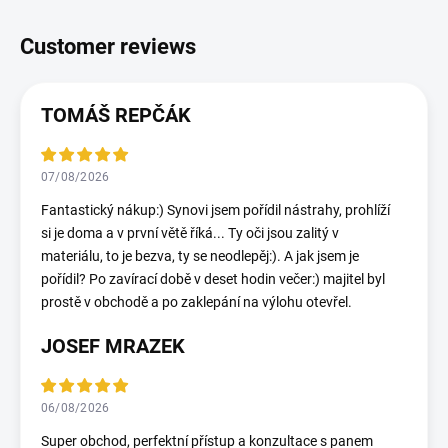
TOMÁŠ REPČÁK
07/08/2026
Fantastický nákup:) Synovi jsem pořídil nástrahy, prohlíží
si je doma a v první větě říká... Ty oči jsou zalitý v
materiálu, to je bezva, ty se neodlepěj:). A jak jsem je
pořídil? Po zavírací době v deset hodin večer:) majitel byl
prostě v obchodě a po zaklepání na výlohu otevřel.
JOSEF MRAZEK
06/08/2026
Super obchod, perfektní přístup a konzultace s panem