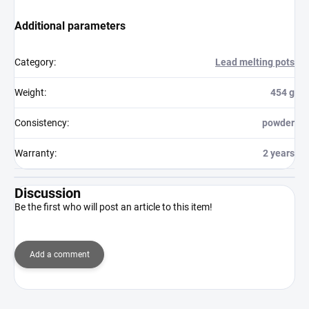
Additional parameters
Category
:
Lead melting pots
Weight
:
454 g
Consistency
:
powder
Warranty
:
2 years
Discussion
Be the first who will post an article to this item!
Add a comment