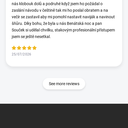
nás klobouk dolů a podruhé když jsem ho požádal o
zaslání návodu v češtině tak mi ho poslal obratem a na
večír se zastavil aby mi pomohl nastavit naviják a navinout
šňůru. Díky bohu, že byla u nás Benátská noc a pan
Souček si udělal chvilku, stakovým profesionální přístupem
jsem se ještě nesetkal.
25/07/2026
See more reviews
F
o
o
t