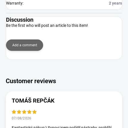
Warranty
:
2 years
Discussion
Be the first who will post an article to this item!
Add a comment
TOMÁŠ REPČÁK
07/08/2026
Fantastický nákup:) Synovi jsem pořídil nástrahy, prohlíží