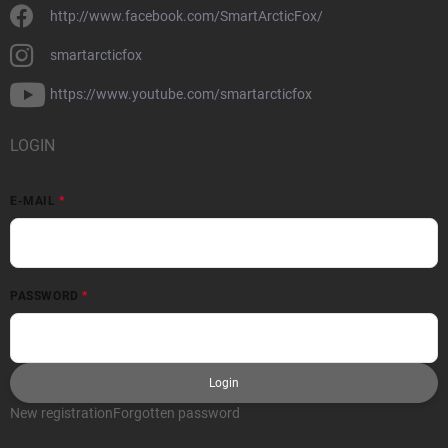
http://www.facebook.com/SmartArcticFox/
smartarcticfox
https://www.youtube.com/smartarcticfox
LOGIN
E-MAIL
PASSWORD
Login
New registration
Forgotten password