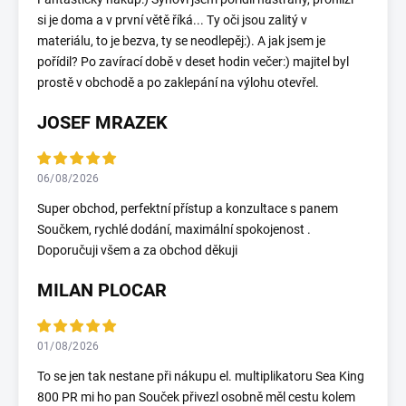
si je doma a v první větě říká... Ty oči jsou zalitý v
materiálu, to je bezva, ty se neodlepěj:). A jak jsem je
pořídil? Po zavírací době v deset hodin večer:) majitel byl
prostě v obchodě a po zaklepání na výlohu otevřel.
JOSEF MRAZEK
06/08/2026
Super obchod, perfektní přístup a konzultace s panem
Součkem, rychlé dodání, maximální spokojenost .
Doporučuji všem a za obchod děkuji
MILAN PLOCAR
01/08/2026
To se jen tak nestane při nákupu el. multiplikatoru Sea King
800 PR mi ho pan Souček přivezl osobně měl cestu kolem