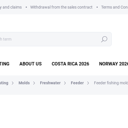
ry and claims
Withdrawal from the sales contract
Terms and Con
Search
TING
ABOUT US
COSTA RICA 2026
NORWAY 202
sting
Molds
Freshwater
Feeder
Feeder fishing mol
MOLD
15,24 €
Measure
IN STOCK
(2 PCS)
price: