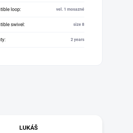
ible loop
:
vel. 1 mosazné
ible swivel
:
size 8
ty
:
2 years
LUKÁŠ