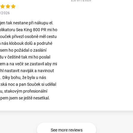
/2026
 jen tak nestane při nákupu el.
plikatoru Sea King 800 PR mi ho
ouček přivezl osobně měl cestu
 nás klobouk dolů a podruhé
jsem ho požádal o zaslání
u v češtině tak mi ho poslal
em a na večír se zastavil aby mi
l nastavit naviják a navinout
. Díky bohu, že byla u nás
ská noc a pan Souček si udělal
ku, stakovým profesionální
upem jsem se ještě nesetkal.
See more reviews