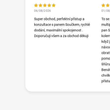
06/08/2026
01/08
Super obchod, perfektní přístup a
To se
konzultace s panem Součkem, rychlé
multi
dodání, maximální spokojenost .
pan S
Doporučuji všem a za obchod děkuji
kolem
když 
návod
obrat
pomoh
šňůru
Benát
chvil
příst