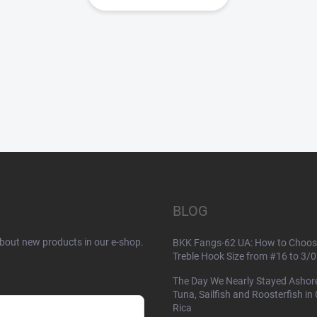
BLOG
about new products in our e-shop.
BKK Fangs-62 UA: How to Choos
Treble Hook Size from #16 to 3/0
The Day We Nearly Stayed Ashor
Tuna, Sailfish and Roosterfish in
Rica