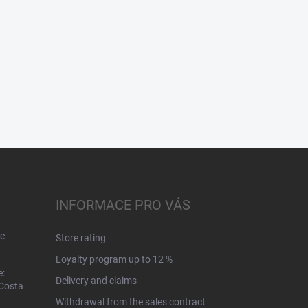
INFORMACE PRO VÁS
e
Store rating
Loyalty program up to 12 %
e:
Delivery and claims
 Costa
Withdrawal from the sales contract