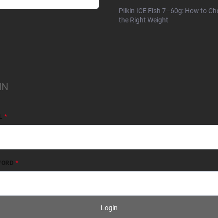
Pilkin ICE Fish 7–60g: How to C
the Right Weight
IN
L
WORD
Login