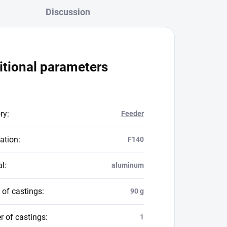
Discussion
itional parameters
ry
:
Feeder
ation
:
F140
al
:
aluminum
 of castings
:
90 g
 of castings
:
1