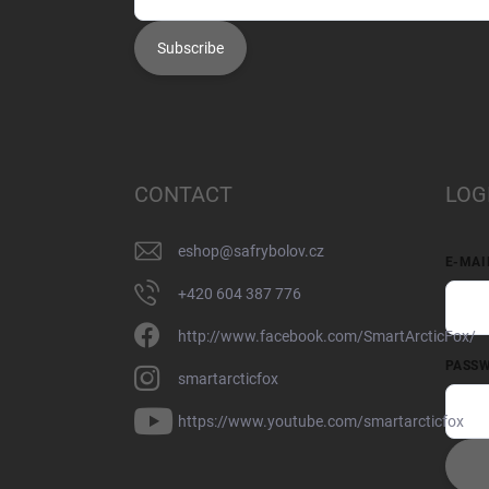
Subscribe
CONTACT
LOG
eshop
@
safrybolov.cz
E-MAI
+420 604 387 776
http://www.facebook.com/SmartArcticFox/
PASS
smartarcticfox
https://www.youtube.com/smartarcticfox