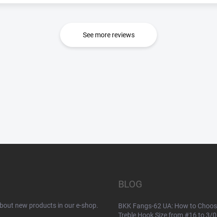
See more reviews
BLOG
about new products in our e-shop.
BKK Fangs-62 UA: How to Choos
Treble Hook Size from #16 to 3/0