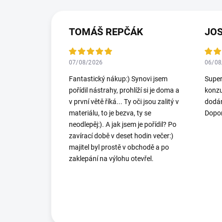
TOMÁŠ REPČÁK
JO
07/08/2026
06/08
Fantastický nákup:) Synovi jsem
Super
pořídil nástrahy, prohlíží si je doma a
konzu
v první větě říká... Ty oči jsou zalitý v
dodán
materiálu, to je bezva, ty se
Dopor
neodlepěj:). A jak jsem je pořídil? Po
zavírací době v deset hodin večer:)
majitel byl prostě v obchodě a po
zaklepání na výlohu otevřel.