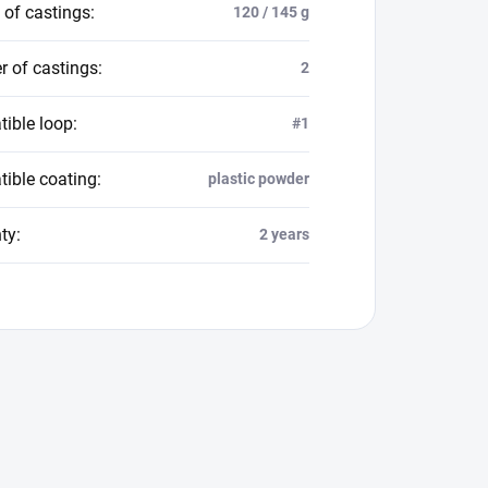
 of castings
:
120 / 145 g
 of castings
:
2
ible loop
:
#1
ible coating
:
plastic powder
ty
:
2 years