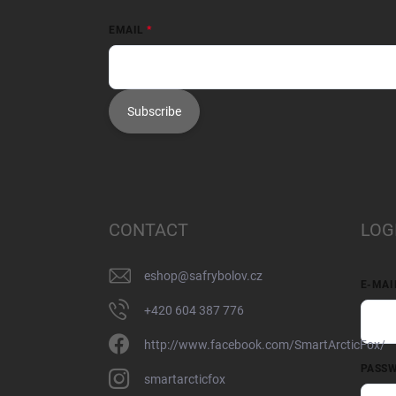
EMAIL
Subscribe
CONTACT
LOG
eshop
@
safrybolov.cz
E-MAI
+420 604 387 776
http://www.facebook.com/SmartArcticFox/
PASS
smartarcticfox