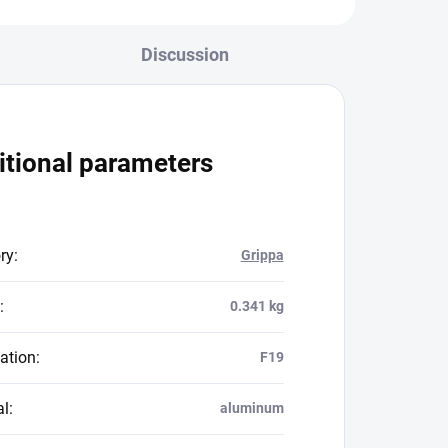
Discussion
itional parameters
ry
:
Grippa
:
0.341 kg
ation
:
F19
al
:
aluminum