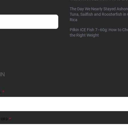
The Day We Nearly Stayed Ashor
Tuna, Sailfish and Roosterfish in
Rica
Pilkin ICE Fish 7–60g: How to C
the Right Weight
IN
L
WORD