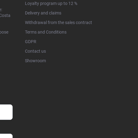
Loyalty program up to 12 %
e:
Delivery and claims
 Costa
Withdrawal from the sales contract
hoose
Terms and Conditions
GDPR
Contact us
Showroom