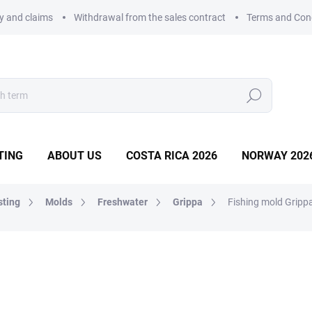
ry and claims
Withdrawal from the sales contract
Terms and Con
Search
TING
ABOUT US
COSTA RICA 2026
NORWAY 202
sting
Molds
Freshwater
Grippa
Fishing mold Gripp
MOLD
23,38 €