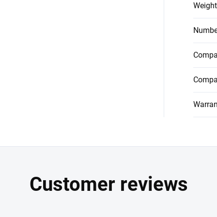
Weight
Number
Compat
Compat
Warran