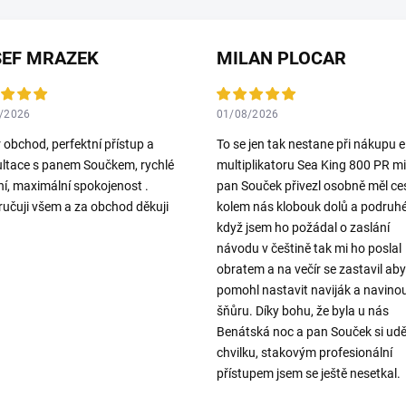
SEF MRAZEK
MILAN PLOCAR
/2026
01/08/2026
 obchod, perfektní přístup a
To se jen tak nestane při nákupu el
ltace s panem Součkem, rychlé
multiplikatoru Sea King 800 PR mi
í, maximální spokojenost .
pan Souček přivezl osobně měl ce
učuji všem a za obchod děkuji
kolem nás klobouk dolů a podruh
když jsem ho požádal o zaslání
návodu v češtině tak mi ho poslal
obratem a na večír se zastavil aby
pomohl nastavit naviják a navino
šňůru. Díky bohu, že byla u nás
Benátská noc a pan Souček si udě
chvilku, stakovým profesionální
přístupem jsem se ještě nesetkal.