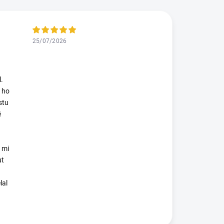
25/07/2026
.
 ho
stu
é
 mi
ut
lal