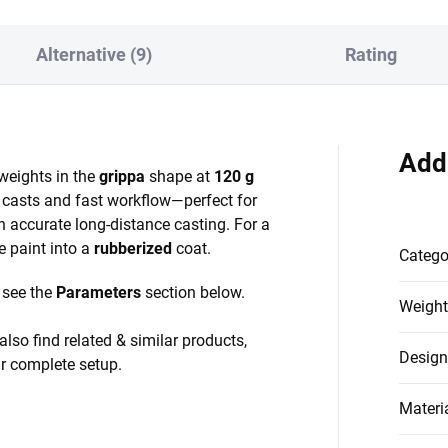
Alternative (9)
Rating
Add
eights in the
grippa
shape at
120 g
an casts and fast workflow—perfect for
h accurate long-distance casting. For a
 paint into a
rubberized
coat.
Catego
, see the
Parameters
section below.
Weight
also find related & similar products,
Design
ur complete setup.
Materi