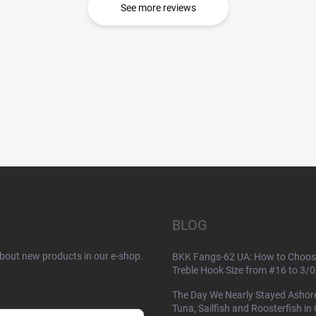
See more reviews
BLOG
about new products in our e-shop.
BKK Fangs-62 UA: How to Choos
Treble Hook Size from #16 to 3/0
The Day We Nearly Stayed Ashor
Tuna, Sailfish and Roosterfish in