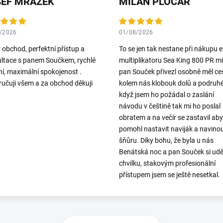
SEF MRAZEK
MILAN PLOCAR
/2026
01/08/2026
 obchod, perfektní přístup a
To se jen tak nestane při nákupu el
ltace s panem Součkem, rychlé
multiplikatoru Sea King 800 PR mi
í, maximální spokojenost .
pan Souček přivezl osobně měl ce
učuji všem a za obchod děkuji
kolem nás klobouk dolů a podruh
když jsem ho požádal o zaslání
návodu v češtině tak mi ho poslal
obratem a na večír se zastavil aby
pomohl nastavit naviják a navino
šňůru. Díky bohu, že byla u nás
Benátská noc a pan Souček si udě
chvilku, stakovým profesionální
přístupem jsem se ještě nesetkal.