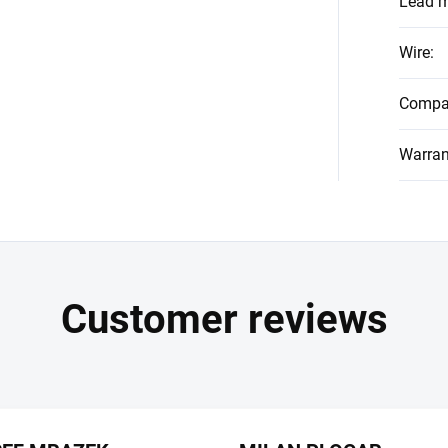
Lead m
Wire
:
Compat
Warran