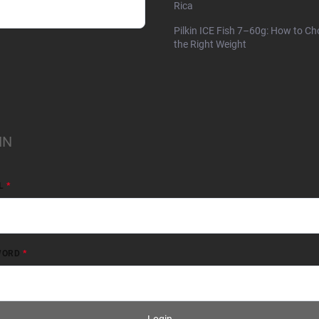
Rica
Pilkin ICE Fish 7–60g: How to C
the Right Weight
IN
L
WORD
Login