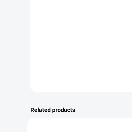
Related products
VARIAT
YM/BL2