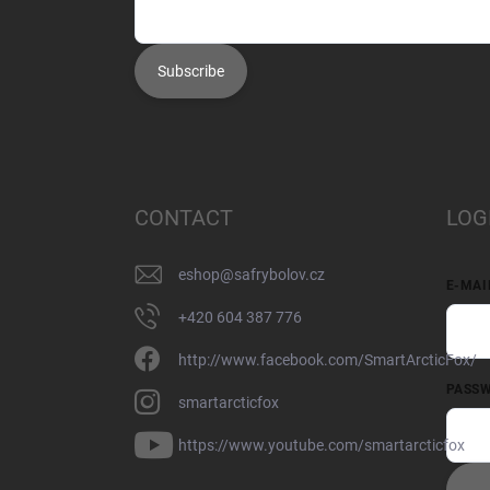
Subscribe
CONTACT
LOG
eshop
@
safrybolov.cz
E-MAI
+420 604 387 776
http://www.facebook.com/SmartArcticFox/
PASS
smartarcticfox
https://www.youtube.com/smartarcticfox