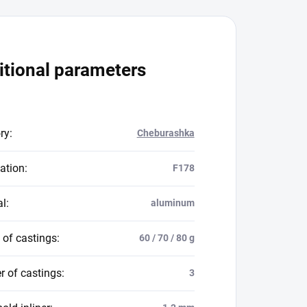
itional parameters
ry
:
Cheburashka
ation
:
F178
al
:
aluminum
 of castings
:
60 / 70 / 80 g
 of castings
:
3