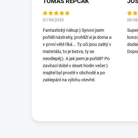
TOMÁŠ REPČÁK
JO
07/08/2026
06/08
Fantastický nákup:) Synovi jsem
Super
pořídil nástrahy, prohlíží si je doma a
konzu
v první větě říká... Ty oči jsou zalitý v
dodán
materiálu, to je bezva, ty se
Dopor
neodlepěj:). A jak jsem je pořídil? Po
zavírací době v deset hodin večer:)
majitel byl prostě v obchodě a po
zaklepání na výlohu otevřel.