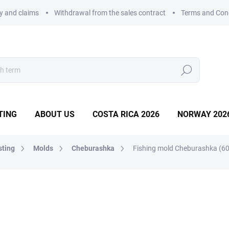
ry and claims
Withdrawal from the sales contract
Terms and Con
Search
TING
ABOUT US
COSTA RICA 2026
NORWAY 202
sting
Molds
Cheburashka
Fishing mold Cheburashka (6
LD
26,38 €
Measure
WITHIN 10 DAYS
price: