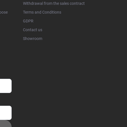
Withdrawal from the sales contract
hoose
Terms and Conditions
GDPR
Contact us
Showroom