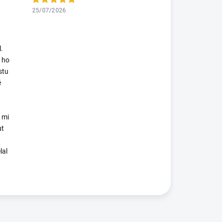
25/07/2026
.
 ho
stu
é
 mi
ut
lal