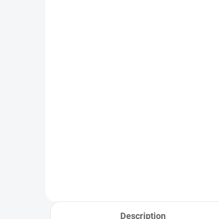
IN STOCK
(6 PCS)
Cheburashka inliner 1.2mm
Sta
1,24 €
fr
Add to cart
Description