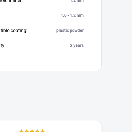
old inliner
:
1.2 mm
1.0 - 1.2 mm
ible coating
:
plastic powder
ty
:
2 years