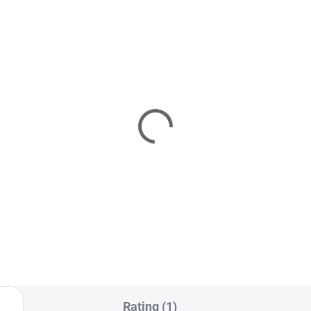
IN STOCK
WITHIN 10
(3 PCS)
Kleště Knipex k ohýbání 
inless steel wire
tvarování drátků
3,30 €
om
20,56 €
Detail
Add to cart
Rating (1)