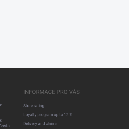
INFORMACE PRO VÁS
e
Store rating
Loyalty program up to 12 %
e:
Delivery and claims
 Costa